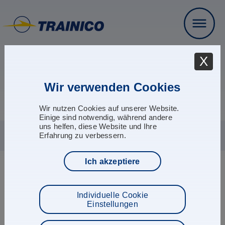
X
seit 1993
Wir verwenden Cookies
Kompetenz & Leidenschaft für die
Luftfahrt
Wir nutzen Cookies auf unserer Website.
Einige sind notwendig, während andere
uns helfen, diese Website und Ihre
Erfahrung zu verbessern.
Ich akzeptiere
Haftungsausschluss (Disclaimer)
Individuelle Cookie
Haftung für Inhalte
Einstellungen
Als Diensteanbieter sind wir gemäß § 7 Abs.1 TMG für
eigene Inhalte auf diesen Seiten nach den allgemeinen