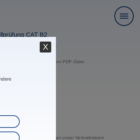
llprüfung CAT B2
gscenter in Wildau statt.
X
m September.
ehmen die bitte der folgenden PDF-Datei
andere
nen Module wenden sie sich an unser Vertriebsteam