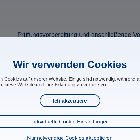
Prüfungsvorbereitung und anschließende Vo
Die Prüfungsvorbereitung B2 findet in unserem Schulun
Die Prüfungsvorbereitungskurse starten im Februar und i
Wir verwenden Cookies
Die Termine der einzelnen Module sowie deren Preise entn
*Alle Module sind von der Mehrwertsteuer befreit!
en Cookies auf unserer Website. Einige sind notwendig, während 
n, diese Website und Ihre Erfahrung zu verbessern.
B2_FEB_26_Wildau.pdf
Ich akzeptiere
B2_SEP_26_Wildau.pdf
Individuelle Cookie Einstellungen
Wir sind für sie da:
Für weitere Informationen und für die Buchung der einzel
Nur notwendige Cookies akzeptieren