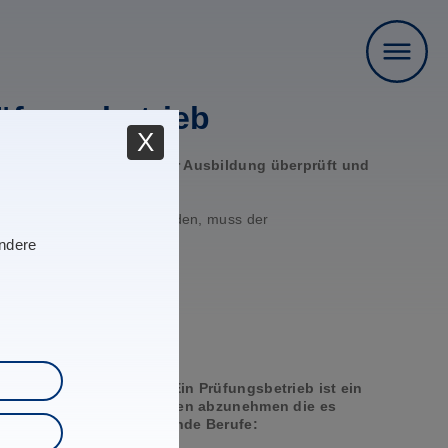
üfungsbetrieb
X
chtlich der Fähigkeit zur Ausbildung überprüft und
nerkannt.
skammer zugelassen zu werden, muss der
andere
ng
der Maßnahme
nnter Prüfungsbetrieb. Ein Prüfungsbetrieb ist ein
st, Prüfungen in den Berufen abzunehmen die es
ungsausschüsse für folgende Berufe: