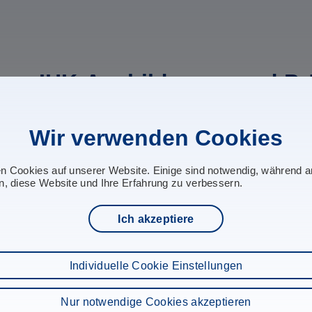
IHK-Ausbildungs- und Pr
TRAINICO wurde durch die IHK Cottbus und Berlin hinsi
gemäß Berufsbildungsgesetz als Ausbildungsbetrieb a
Wir verwenden Cookies
Um als Ausbildungsbetrieb von der Industrie- und Handel
Ausbildungsbetrieb folgende Kriterien erfüllen:
en Cookies auf unserer Website. Einige sind notwendig, während 
n, diese Website und Ihre Erfahrung zu verbessern.
die Eignung der Umschulungsstätte nach Art und Einrichtu
die fachliche Eignung der Ausbilder bzw. der Dozenten
Ich akzeptiere
die Umschulungskonzeption nach Inhalt, Art und Dauer 
das Betriebspraktikum
Individuelle Cookie Einstellungen
TRAINICO ist ein von der IHK Cottbus und Berlin anerka
von der Kammer beauftragter Betrieb, der berechtigt i
ausbildet. TRAINICO entsendet Mitarbeiter in die Prüf
Nur notwendige Cookies akzeptieren