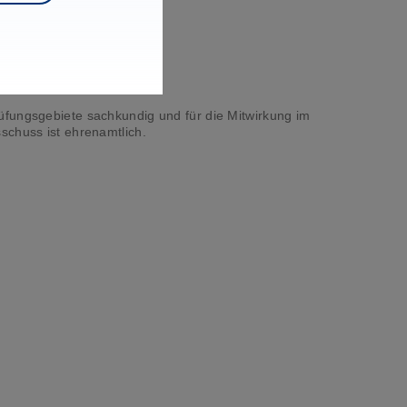
üfungsgebiete sachkundig und für die Mitwirkung im
schuss ist ehrenamtlich.