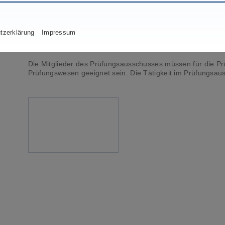
Fluggerätelektroniker
Fluggerätmechaniker
Luftverkehrskaufleute
tzerklärung
Impressum
Servicekaufleute im Luftverkehr
Die Mitglieder des Prüfungsausschusses müssen für die Pr
Prüfungswesen geeignet sein. Die Tätigkeit im Prüfungsaus