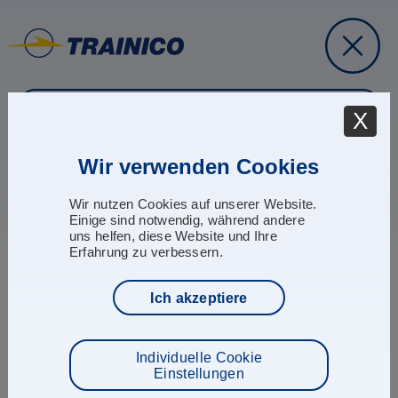
jetzt anfragen
X
Wir verwenden Cookies
Aviation Legislation CAMO
Wir nutzen Cookies auf unserer Website.
Den Teilnehmern werden Kenntnisse der Luftfahrt vermittelt,
Einige sind notwendig, während andere
die wesentlich für die Arbeit in luftfahrttechnischen Betrieben
uns helfen, diese Website und Ihre
und Fluggesellschaften sind. Kundenspezifische
Erfahrung zu verbessern.
Anpassungen sind jederzeit möglich.
Welche Inhalte werden Ihnen vermittelt?
Ich akzeptiere
Einführung und Gliederung der geltenden Rechtsvorschriften
(EASA)
Zuständigkeiten / Schnittstellen der EASA und der NAA
Individuelle Cookie
(Luftfahrtbundesamt)
Einstellungen
Grundverordnung VO (EG) 216/2008