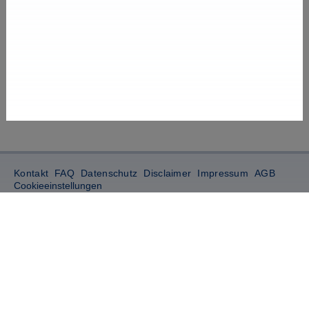
Kontakt
FAQ
Datenschutz
Disclaimer
Impressum
AGB
Cookieeinstellungen
TRAINICO GmbH
Friedrich-Engels-Straße 62
15745 Wildau