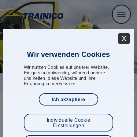
X
seit 1993
Wir verwenden Cookies
Kompetenz & Leidenschaft für die
Luftfahrt
Wir nutzen Cookies auf unserer Website.
Einige sind notwendig, während andere
uns helfen, diese Website und Ihre
Erfahrung zu verbessern.
Ich akzeptiere
Haftungsausschluss (Disclaimer)
Individuelle Cookie
Haftung für Inhalte
Einstellungen
Als Diensteanbieter sind wir gemäß § 7 Abs.1 TMG für
eigene Inhalte auf diesen Seiten nach den allgemeinen