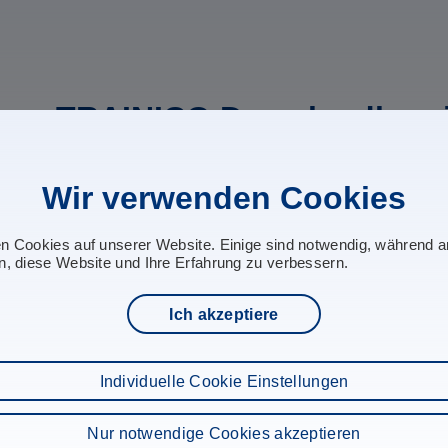
TRAINICO Downloadbere
Hier bieten wir die Möglichkeit bestimmte Informationen, B
Wir verwenden Cookies
Bitte beachten sie, dass sie dazu mit einem Benutzernam
dafür den Login-Button im Drop-Down-Menü!
en Cookies auf unserer Website. Einige sind notwendig, während 
n, diese Website und Ihre Erfahrung zu verbessern.
Ich akzeptiere
Individuelle Cookie Einstellungen
Nur notwendige Cookies akzeptieren