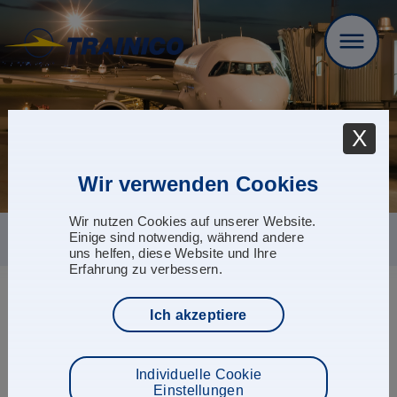
X
seit 1993
Kompetenz & Leidenschaft für die
Wir verwenden Cookies
Luftfahrt
Wir nutzen Cookies auf unserer Website.
Einige sind notwendig, während andere
uns helfen, diese Website und Ihre
Erfahrung zu verbessern.
Ich akzeptiere
Erstausbildung mit TRAINICO –
Start in eine solide Berufskarriere
Individuelle Cookie
Einstellungen
Handwerklich-technisch begabte Schulabgänger/-innen mit